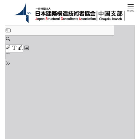
コ
ン
テ
ン
ツ
へ
移
動