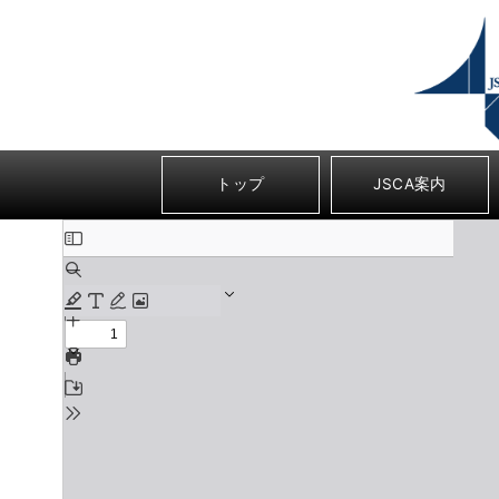
コ
ン
テ
ン
ツ
へ
移
トップ
JSCA案内
動